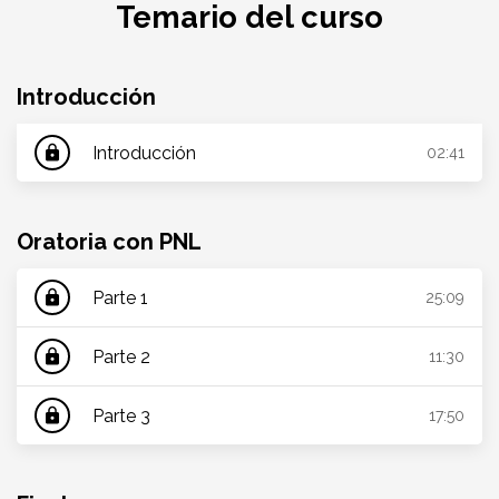
Temario del curso
Introducción
Introducción
lock
02:41
Oratoria con PNL
Parte 1
lock
25:09
Parte 2
lock
11:30
Parte 3
lock
17:50