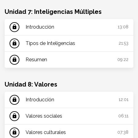
Unidad 7: Inteligencias Múltiples
Introducción
lock
13:08
Tipos de Inteligencias
lock
21:53
Resumen
lock
09:22
Unidad 8: Valores
Introducción
lock
12:01
Valores sociales
lock
06:11
Valores culturales
lock
07:38