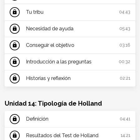
Tu tribu
lock
04:43
Necesidad de ayuda
lock
05:43
Conseguir el objetivo
lock
03:16
Introducción a las preguntas
lock
00:32
Historias y reflexión
lock
02:21
Unidad 14: Tipología de Holland
Definición
lock
04:41
Resultados del Test de Holland
lock
14:21