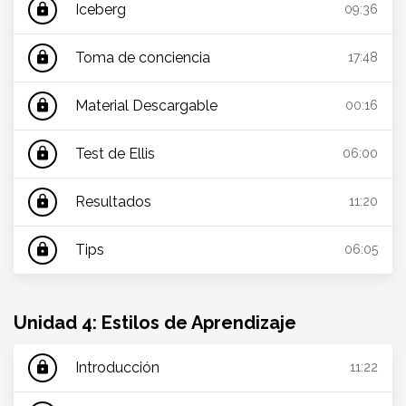
Iceberg
lock
09:36
Toma de conciencia
lock
17:48
Material Descargable
lock
00:16
Test de Ellis
lock
06:00
Resultados
lock
11:20
Tips
lock
06:05
Unidad 4: Estilos de Aprendizaje
Introducción
lock
11:22