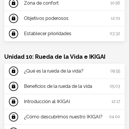
Zona de confort
lock
10:56
Objetivos poderosos
lock
12:01
Establecer prioridades
lock
03:32
Unidad 10: Rueda de la Vida e IKIGAI
¿Qué es la rueda de la vida?
lock
09:55
Beneficios de la rueda de la vida
lock
05:03
Introducción al IKIGAI
lock
12:17
¿Cómo descubrimos nuestro IKIGAI?
lock
04:00