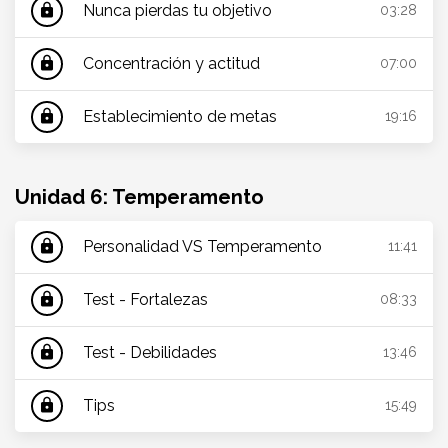
Nunca pierdas tu objetivo
lock
03:28
Concentración y actitud
lock
07:00
Establecimiento de metas
lock
19:16
Unidad 6: Temperamento
Personalidad VS Temperamento
lock
11:41
Test - Fortalezas
lock
08:33
Test - Debilidades
lock
13:46
Tips
lock
15:49