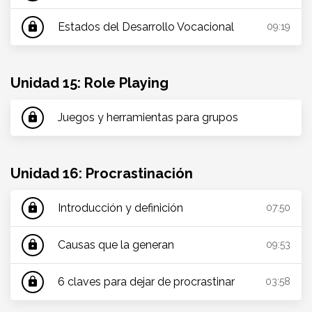
Estados del Desarrollo Vocacional
lock
09:19
Unidad 15: Role Playing
Juegos y herramientas para grupos
lock
Unidad 16: Procrastinación
Introducción y definición
lock
07:50
Causas que la generan
lock
09:53
6 claves para dejar de procrastinar
lock
03:58