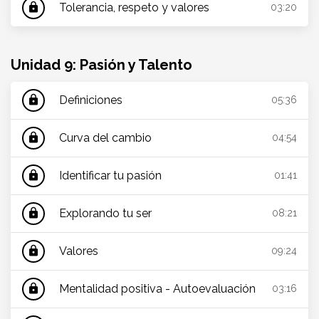
Tolerancia, respeto y valores
lock
03:20
Unidad 9: Pasión y Talento
Definiciones
lock
05:36
Curva del cambio
lock
04:54
Identificar tu pasión
lock
01:41
Explorando tu ser
lock
08:21
Valores
lock
09:24
Mentalidad positiva - Autoevaluación
lock
03:16