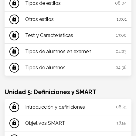
Tipos de estilos
lock
08:04
Otros estilos
lock
10:01
Test y Características
lock
13:00
Tipos de alumnos en examen
lock
04:23
Tipos de alumnos
lock
04:36
Unidad 5: Definiciones y SMART
Introducción y definiciones
lock
06:31
Objetivos SMART
lock
18:59