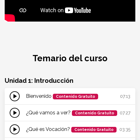
Especialización en Coaching Vocacional
Temario del curso
Unidad 1: Introducción
play_arrow
Bienvenido
07:13
Contenido Gratuito
play_arrow
¿Qué vamos a ver?
07:27
Contenido Gratuito
play_arrow
¿Qué es Vocación?
03:35
Contenido Gratuito