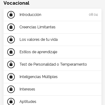
Vocacional
Introducción
lock
08:04
Creencias Limitantes
lock
Los valores de tu vida
lock
Estilos de aprendizaje
lock
Test de Personalidad o Temperamento
lock
Inteligencias Múltiples
lock
Intereses
lock
Aptitudes
lock