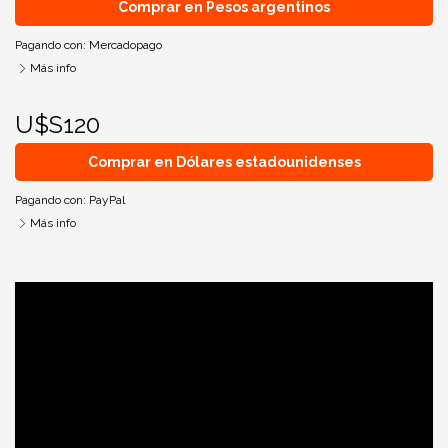
Comprar en Pesos argentinos
Pagando con:
Mercadopago
Más info
U$S120
Comprar en Dólares estadounidenses
Pagando con:
PayPal
Más info