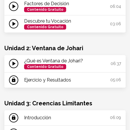
Factores de Decisión
play_arrow
06:04
Contenido Gratuito
Descubre tu Vocación
play_arrow
03:06
Contenido Gratuito
Unidad 2: Ventana de Johari
¿Qué es Ventana de Johari?
play_arrow
06:37
Contenido Gratuito
Ejercicio y Resultados
lock
05:06
Unidad 3: Creencias Limitantes
Introducción
lock
06:09