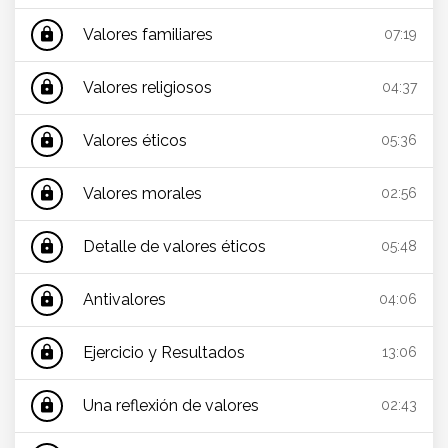
Valores familiares
lock
07:19
Valores religiosos
lock
04:37
Valores éticos
lock
05:36
Valores morales
lock
02:56
Detalle de valores éticos
lock
05:48
Antivalores
lock
04:06
Ejercicio y Resultados
lock
13:06
Una reflexión de valores
lock
02:43