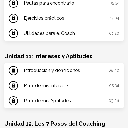
Pautas para encontrarlo
lock
05:52
Ejercicios prácticos
lock
17:04
Utilidades para el Coach
lock
01:20
Unidad 11: Intereses y Aptitudes
Introducción y definiciones
lock
08:40
Perfil de mis Intereses
lock
05:34
Perfil de mis Aptitudes
lock
09:26
Unidad 12: Los 7 Pasos del Coaching