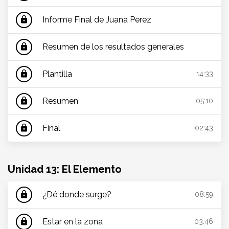
Informe Final de Juana Perez
lock
Resumen de los resultados generales
lock
Plantilla
lock
14:33
Resumen
lock
05:10
Final
lock
02:43
Unidad 13: El Elemento
¿Dé donde surge?
lock
08:59
Estar en la zona
lock
03:46